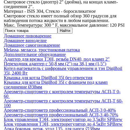
Смотровое стекло (диоптр) 2" (дюйма), на концах кламп-
соединения 2".
Материал - ISIS 304, Стекло - боросиликатное
Смотровое стекло имеет полный обзор 360 градусов для
наблюдения потока жидкости в любом направлении.
Макс. Температура: 300 ° F, максимальное давление: 120 PSI
Домашнее пивоварение
Домашнее виноделие
Домашнее самогоноварение
Melassa, меласса, тростниковая патока
Дополнительное оборудование
Адаптер для врезки ТЭН, резьба DN40, под кламп 2"
Переходник адаптер с 50,8 мм (2") на 38,1 мм (1,5")
Котел-нагреватель с цифровым управлением и тэн DigiBoil
35l, 2400 Вт
Крышка для котла DigiBoil 35l без отверстия
Крышка для котла DigiBoil 35l с фланцем под кламп
соединение Ø38мм
Ареометр-спиртометр с контролем температуры АСП-Т 0-
60
Ареометр-спиртометр с контролем температуры АСП-Т 60-
100
Ареометр-спиртометр профессиональный АСП-3 0-40%
Ареометр-спиртометр профессиональный АСП-3 40-70%
Блок управления ТЭН, электрорегулятор до 3,5кВт SPBrew
Блок управления ТЭН, электрорегулятор до 4,5кВт SPBrew
Арка боковая, нерж, угол 135, для царги ∅38мм