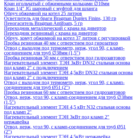
Кран игольчатый с обжимными кольцами ∅10мм
Кран 1/4" JG шаровый с муфтой для шланга
Обруч обжимной на котел 25 литров
Осветлитель для браги Bragman Duplex Finins, 130 гр
Пеногаситель Bragman Antifoam, 5 гр
Переходник металлический с крана на дивертор
Переходник резиновый с крана на дивертор
Обруч, хомут обжимной на котел 37 литров с регулировкой
Пробка резиновая 40 мм с отверстием под гирозатвор
Отвод с выходом под термометр, нерж, угол 90, с кламп-
соединением для труб ∅38мм (1,5")
Пробка резиновая 50 мм с отверстием под гидрозавтовор
Нагревательный элемент, ТЭН 3кВт DN32 стальная основа
под кламп 2" с подключением
Нагревательный элемент ТЭН 4,5кВт DN32 стальная основа
под кламп 2" с подключением
Отвод с выходом под термометр, нерж, угол 90, с кламп-
соединением для труб Ø51 (2")
Пробка резиновая 60 мм с отверстием под гидрозавтовор
Отвод, нерж, угол 90, с кламп-соединением для труб ∅38мм
(1,5")
Нагревательный элемент ТЭН 4,5 кВт N32 стальная основа
под кламп 2"
Нагревательный элемент ТЭН 3кВт под кламп 2"
нержавейка
Отвод, нерж, угол 90, с кламп-соединением для труб Ø51
(2")
Нагревательный элемент ТЭН 4,5кВт нержавейка