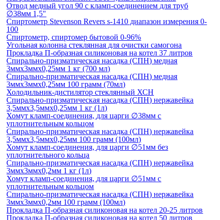
Отвод медный угол 90 с кламп-соединением для труб
∅38мм 1,5"
Спиртометр Stevenson Revers s-1410 диапазон измерения 0-
100
Спиртометр, спиртомер бытовой 0-96%
Угольная колонна стеклянная для очистки самогона
Прокладка П-образная силиконовая на котел 37 литров
Спирально-призматическая насадка (СПН) медная
3ммх3ммх0,25мм 1 кг (700 мл)
Спирально-призматическая насадка (СПН) медная
3ммх3ммх0,25мм 100 грамм (70мл)
Холодильник-дистилятор стеклянный ХСН
Спирально-призматическая насадка (СПН) нержавейка
3,5ммх3,5ммх0,25мм 1 кг (1л)
Хомут кламп-соединения, для царги ∅38мм с
уплотнительным кольцом
Спирально-призматическая насадка (СПН) нержавейка
3,5ммх3,5ммх0,25мм 100 грамм (100мл)
Хомут кламп-соединения, для царги ∅51мм без
уплотнительного кольца
Спирально-призматическая насадка (СПН) нержавейка
3ммх3ммх0,2мм 1 кг (1л)
Хомут кламп-соединения, для царги ∅51мм с
уплотнительным кольцом
Спирально-призматическая насадка (СПН) нержавейка
3ммх3ммх0,2мм 100 грамм (100мл)
Прокладка П-образная силиконовая на котел 20-25 литров
Прокладка П-образная силиконовая на котел 50 литров