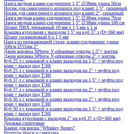
Царга медная кламп-соединение 1,5" ∅38мм длина 50см
Носик для самогонного аппарата под кламп 1,5", скошеный
Носик для самогонного аппарата под кламп 2", скошеный
Царга медная кламп-соединение 1,5" ∅38мм длина 70см
Царга медная кламп-соединение 1,5" ∅38мм длина 100 см
Шланг ПВХ дренажный 10 мм х 1,5 мм х 1 м
Крышка купольная с выходом 1,5" на куб 37 л (D=360 мм)
Шланг силиконовый 6 х 1,5 мм
Царга из нержавеющей стали, кламп-соединение длина
100см ∅51мм 2"
Джин корзина SPbrew У-образные отводы 1.5"+ зонтик
Джин корзина SPbrew У-образные отводы 2" + зонтик
Куб 25 л с крышкой и кламп выходом на 1,5" + муфта под
кран + выход под ТЭН
Куб 25 л с крышкой и кламп выходом на 2" + муфта под
кран + выход под ТЭН
Куб 37 л с крышкой и кламп выходом на 1,5" + муфта под
кран + выход под ТЭН
Куб 37 л с крышкой и кламп выходом на 2" + муфта под
кран + выход под ТЭН
Куб 50 л с крышкой и кламп выходом на 2" + муфта под
кран + выход под ТЭН
Куб 50 л с крышкой и кламп выходом на 1,5" + муфта под
кран + выход под ТЭН
Крышка купольная с выходом 2" на куб 37 л (D=360 мм)
Дрожжи спиртовые
Камни для виски "Whiskey Stones"
Рецепты браги и самогона