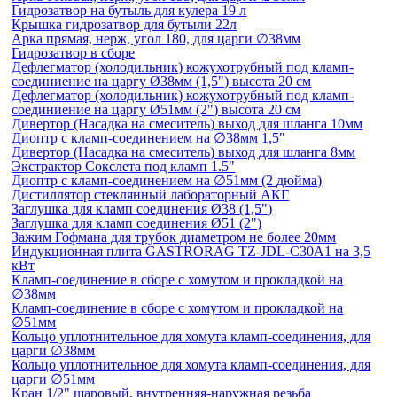
Гидрозатвор на бутыль для кулера 19 л
Крышка гидрозатвор для бутыли 22л
Арка прямая, нерж, угол 180, для царги ∅38мм
Гидрозатвор в сборе
Дефлегматор (холодильник) кожухотрубный под кламп-
соединиение на царгу Ø38мм (1,5") высота 20 см
Дефлегматор (холодильник) кожухотрубный под кламп-
соединиение на царгу Ø51мм (2") высота 20 см
Дивертор (Насадка на смеситель) выход для шланга 10мм
Диоптр с кламп-соединением на ∅38мм 1,5"
Дивертор (Насадка на смеситель) выход для шланга 8мм
Экстрактор Сокслета под кламп 1.5"
Диоптр с кламп-соединением на ∅51мм (2 дюйма)
Дистиллятор стеклянный лабораторный АКГ
Заглушка для кламп соединения Ø38 (1,5")
Заглушка для кламп соединения Ø51 (2")
Зажим Гофмана для трубок диаметром не более 20мм
Индукционная плита GASTRORAG TZ-JDL-C30A1 на 3,5
кВт
Кламп-соединение в сборе с хомутом и прокладкой на
∅38мм
Кламп-соединение в сборе с хомутом и прокладкой на
∅51мм
Кольцо уплотнительное для хомута кламп-соединения, для
царги ∅38мм
Кольцо уплотнительное для хомута кламп-соединения, для
царги ∅51мм
Кран 1/2" шаровый, внутренняя-наружная резьба