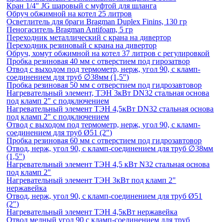
Кран 1/4" JG шаровый с муфтой для шланга
Обруч обжимной на котел 25 литров
Осветлитель для браги Bragman Duplex Finins, 130 гр
Пеногаситель Bragman Antifoam, 5 гр
Переходник металлический с крана на дивертор
Переходник резиновый с крана на дивертор
Обруч, хомут обжимной на котел 37 литров с регулировкой
Пробка резиновая 40 мм с отверстием под гирозатвор
Отвод с выходом под термометр, нерж, угол 90, с кламп-
соединением для труб ∅38мм (1,5")
Пробка резиновая 50 мм с отверстием под гидрозавтовор
Нагревательный элемент, ТЭН 3кВт DN32 стальная основа
под кламп 2" с подключением
Нагревательный элемент ТЭН 4,5кВт DN32 стальная основа
под кламп 2" с подключением
Отвод с выходом под термометр, нерж, угол 90, с кламп-
соединением для труб Ø51 (2")
Пробка резиновая 60 мм с отверстием под гидрозавтовор
Отвод, нерж, угол 90, с кламп-соединением для труб ∅38мм
(1,5")
Нагревательный элемент ТЭН 4,5 кВт N32 стальная основа
под кламп 2"
Нагревательный элемент ТЭН 3кВт под кламп 2"
нержавейка
Отвод, нерж, угол 90, с кламп-соединением для труб Ø51
(2")
Нагревательный элемент ТЭН 4,5кВт нержавейка
Отвод медный угол 90 с кламп-соединением для труб