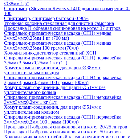
∅38мм 1,5"
Спиртометр Stevenson Revers s-1410 диапазон измерения 0-
100
Спиртометр, спиртомер бытовой 0-96%
Угольная колонна стеклянная для очистки самогона
Прокладка П-образная силиконовая на котел 37 литров
Спирально-призматическая насадка (СПН) медная
3ммх3ммх0,25мм 1 кг (700 мл)
Спирально-призматическая насадка (СПН) медная
3ммх3ммх0,25мм 100 грамм (70мл)
Холодильник-дистилятор стеклянный ХСН
Спирально-призматическая насадка (СПН) нержавейка
3,5ммх3,5ммх0,25мм 1 кг (1л)
Хомут кламп-соединения, для царги ∅38мм с
уплотнительным кольцом
Спирально-призматическая насадка (СПН) нержавейка
3,5ммх3,5ммх0,25мм 100 грамм (100мл)
Хомут кламп-соединения, для царги ∅51мм без
уплотнительного кольца
Спирально-призматическая насадка (СПН) нержавейка
3ммх3ммх0,2мм 1 кг (1л)
Хомут кламп-соединения, для царги ∅51мм с
уплотнительным кольцом
Спирально-призматическая насадка (СПН) нержавейка
3ммх3ммх0,2мм 100 грамм (100мл)
Прокладка П-образная силиконовая на котел 20-25 литров
Прокладка П-образная силиконовая на котел 50 литров
Холодильник кожухотрубный кламп-соединиение на царгу