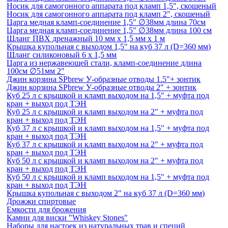
Носик для самогонного аппарата под кламп 1,5", скошеный
Носик для самогонного аппарата под кламп 2", скошеный
Царга медная кламп-соединение 1,5" ∅38мм длина 70см
Царга медная кламп-соединение 1,5" ∅38мм длина 100 см
Шланг ПВХ дренажный 10 мм х 1,5 мм х 1 м
Крышка купольная с выходом 1,5" на куб 37 л (D=360 мм)
Шланг силиконовый 6 х 1,5 мм
Царга из нержавеющей стали, кламп-соединение длина
100см ∅51мм 2"
Джин корзина SPbrew У-образные отводы 1.5"+ зонтик
Джин корзина SPbrew У-образные отводы 2" + зонтик
Куб 25 л с крышкой и кламп выходом на 1,5" + муфта под
кран + выход под ТЭН
Куб 25 л с крышкой и кламп выходом на 2" + муфта под
кран + выход под ТЭН
Куб 37 л с крышкой и кламп выходом на 1,5" + муфта под
кран + выход под ТЭН
Куб 37 л с крышкой и кламп выходом на 2" + муфта под
кран + выход под ТЭН
Куб 50 л с крышкой и кламп выходом на 2" + муфта под
кран + выход под ТЭН
Куб 50 л с крышкой и кламп выходом на 1,5" + муфта под
кран + выход под ТЭН
Крышка купольная с выходом 2" на куб 37 л (D=360 мм)
Дрожжи спиртовые
Емкости для брожения
Камни для виски "Whiskey Stones"
Наборы для настоек из натуральных трав и специй