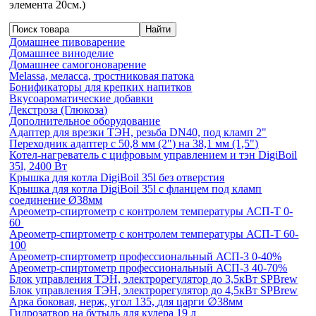
элемента 20см.)
Домашнее пивоварение
Домашнее виноделие
Домашнее самогоноварение
Melassa, меласса, тростниковая патока
Бонификаторы для крепких напитков
Вкусоароматические добавки
Декстроза (Глюкоза)
Дополнительное оборудование
Адаптер для врезки ТЭН, резьба DN40, под кламп 2"
Переходник адаптер с 50,8 мм (2") на 38,1 мм (1,5")
Котел-нагреватель с цифровым управлением и тэн DigiBoil
35l, 2400 Вт
Крышка для котла DigiBoil 35l без отверстия
Крышка для котла DigiBoil 35l с фланцем под кламп
соединение Ø38мм
Ареометр-спиртометр с контролем температуры АСП-Т 0-
60
Ареометр-спиртометр с контролем температуры АСП-Т 60-
100
Ареометр-спиртометр профессиональный АСП-3 0-40%
Ареометр-спиртометр профессиональный АСП-3 40-70%
Блок управления ТЭН, электрорегулятор до 3,5кВт SPBrew
Блок управления ТЭН, электрорегулятор до 4,5кВт SPBrew
Арка боковая, нерж, угол 135, для царги ∅38мм
Гидрозатвор на бутыль для кулера 19 л