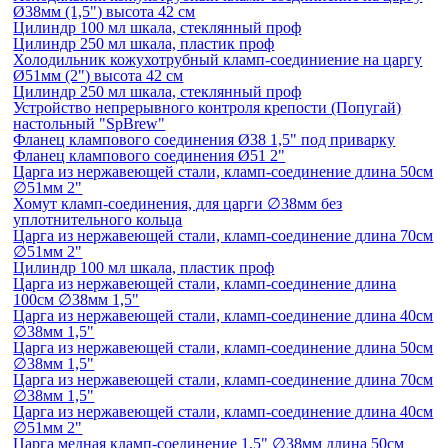
Ø38мм (1,5") высота 42 см
Цилиндр 100 мл шкала, стеклянный проф
Цилиндр 250 мл шкала, пластик проф
Холодильник кожухотрубный кламп-соединиение на царгу
Ø51мм (2") высота 42 см
Цилиндр 250 мл шкала, стеклянный проф
Устройство непрерывного контроля крепости (Попугай)
настольный "SpBrew"
Фланец клампового соединения Ø38 1,5" под приварку
Фланец клампового соединения Ø51 2"
Царга из нержавеющей стали, кламп-соединение длина 50см
∅51мм 2"
Хомут кламп-соединения, для царги ∅38мм без
уплотнительного кольца
Царга из нержавеющей стали, кламп-соединение длина 70см
∅51мм 2"
Цилиндр 100 мл шкала, пластик проф
Царга из нержавеющей стали, кламп-соединение длина
100см ∅38мм 1,5"
Царга из нержавеющей стали, кламп-соединение длина 40см
∅38мм 1,5"
Царга из нержавеющей стали, кламп-соединение длина 50см
∅38мм 1,5"
Царга из нержавеющей стали, кламп-соединение длина 70см
∅38мм 1,5"
Царга из нержавеющей стали, кламп-соединение длина 40см
∅51мм 2"
Царга медная кламп-соединение 1,5" ∅38мм длина 50см