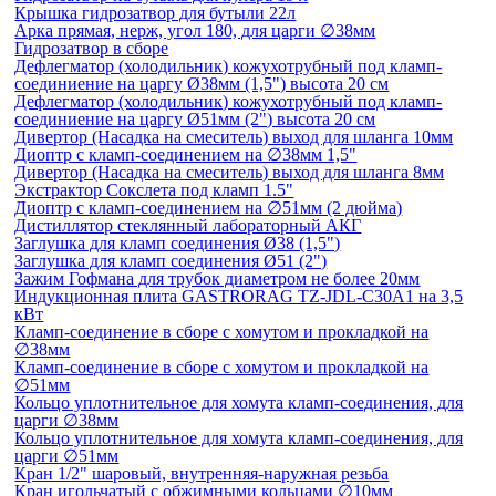
Крышка гидрозатвор для бутыли 22л
Арка прямая, нерж, угол 180, для царги ∅38мм
Гидрозатвор в сборе
Дефлегматор (холодильник) кожухотрубный под кламп-
соединиение на царгу Ø38мм (1,5") высота 20 см
Дефлегматор (холодильник) кожухотрубный под кламп-
соединиение на царгу Ø51мм (2") высота 20 см
Дивертор (Насадка на смеситель) выход для шланга 10мм
Диоптр с кламп-соединением на ∅38мм 1,5"
Дивертор (Насадка на смеситель) выход для шланга 8мм
Экстрактор Сокслета под кламп 1.5"
Диоптр с кламп-соединением на ∅51мм (2 дюйма)
Дистиллятор стеклянный лабораторный АКГ
Заглушка для кламп соединения Ø38 (1,5")
Заглушка для кламп соединения Ø51 (2")
Зажим Гофмана для трубок диаметром не более 20мм
Индукционная плита GASTRORAG TZ-JDL-C30A1 на 3,5
кВт
Кламп-соединение в сборе с хомутом и прокладкой на
∅38мм
Кламп-соединение в сборе с хомутом и прокладкой на
∅51мм
Кольцо уплотнительное для хомута кламп-соединения, для
царги ∅38мм
Кольцо уплотнительное для хомута кламп-соединения, для
царги ∅51мм
Кран 1/2" шаровый, внутренняя-наружная резьба
Кран игольчатый с обжимными кольцами ∅10мм