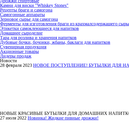
Дрожжи спиртовые
Камни для виски "Whiskey Stones"
Рецепты браги и самогона
Самогонные аппараты
Зерновое сырье для самогона
Ферменты для изготовления браги из крахмалсодержащего сырь
Этикетки самоклеющиеся для напитков
Домашнее сыроделие
Тара для розлива и хранения напитков
Дубовые бочки
, бочонки, жбаны, баклаги
для напитков
Сувенирная продукция
Акционные товары
Лидеры продаж
Новости
28 февраля 2023
НОВОЕ ПОСТУПЛЕНИЕ! БУТЫЛКИ ДЛЯ НА
НОВЫЕ КРАСИВЫЕ БУТЫЛКИ ДЛЯ ДОМАШНИХ НАПИТК
27 июля 2022
Новинка! Жидкие пивные дрожжи!