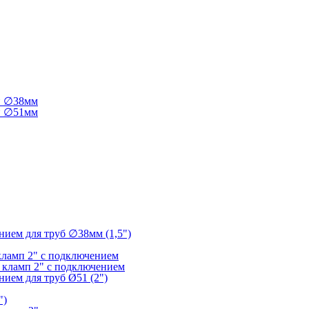
ги ∅38мм
ги ∅51мм
нием для труб ∅38мм (1,5")
кламп 2" с подключением
 кламп 2" с подключением
нием для труб Ø51 (2")
")