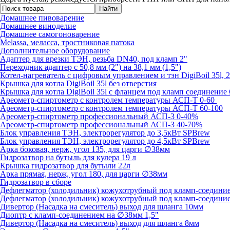
Домашнее пивоварение
Домашнее виноделие
Домашнее самогоноварение
Melassa, меласса, тростниковая патока
Дополнительное оборудование
Адаптер для врезки ТЭН, резьба DN40, под кламп 2"
Переходник адаптер с 50,8 мм (2") на 38,1 мм (1,5")
Котел-нагреватель с цифровым управлением и тэн DigiBoil 35l, 
Крышка для котла DigiBoil 35l без отверстия
Крышка для котла DigiBoil 35l с фланцем под кламп соединени
Ареометр-спиртометр с контролем температуры АСП-Т 0-60
Ареометр-спиртометр с контролем температуры АСП-Т 60-100
Ареометр-спиртометр профессиональный АСП-3 0-40%
Ареометр-спиртометр профессиональный АСП-3 40-70%
Блок управления ТЭН, электрорегулятор до 3,5кВт SPBrew
Блок управления ТЭН, электрорегулятор до 4,5кВт SPBrew
Арка боковая, нерж, угол 135, для царги ∅38мм
Гидрозатвор на бутыль для кулера 19 л
Крышка гидрозатвор для бутыли 22л
Арка прямая, нерж, угол 180, для царги ∅38мм
Гидрозатвор в сборе
Дефлегматор (холодильник) кожухотрубный под кламп-соединиен
Дефлегматор (холодильник) кожухотрубный под кламп-соединиен
Дивертор (Насадка на смеситель) выход для шланга 10мм
Диоптр с кламп-соединением на ∅38мм 1,5"
Дивертор (Насадка на смеситель) выход для шланга 8мм