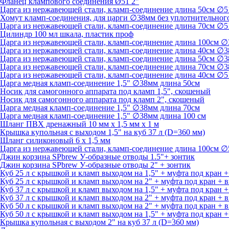
Фланец клампового соединения Ø51 2"
Царга из нержавеющей стали, кламп-соединение длина 50см ∅5
Хомут кламп-соединения, для царги ∅38мм без уплотнительног
Царга из нержавеющей стали, кламп-соединение длина 70см ∅5
Цилиндр 100 мл шкала, пластик проф
Царга из нержавеющей стали, кламп-соединение длина 100см ∅
Царга из нержавеющей стали, кламп-соединение длина 40см ∅3
Царга из нержавеющей стали, кламп-соединение длина 50см ∅3
Царга из нержавеющей стали, кламп-соединение длина 70см ∅3
Царга из нержавеющей стали, кламп-соединение длина 40см ∅5
Царга медная кламп-соединение 1,5" ∅38мм длина 50см
Носик для самогонного аппарата под кламп 1,5", скошеный
Носик для самогонного аппарата под кламп 2", скошеный
Царга медная кламп-соединение 1,5" ∅38мм длина 70см
Царга медная кламп-соединение 1,5" ∅38мм длина 100 см
Шланг ПВХ дренажный 10 мм х 1,5 мм х 1 м
Крышка купольная с выходом 1,5" на куб 37 л (D=360 мм)
Шланг силиконовый 6 х 1,5 мм
Царга из нержавеющей стали, кламп-соединение длина 100см ∅
Джин корзина SPbrew У-образные отводы 1.5"+ зонтик
Джин корзина SPbrew У-образные отводы 2" + зонтик
Куб 25 л с крышкой и кламп выходом на 1,5" + муфта под кран 
Куб 25 л с крышкой и кламп выходом на 2" + муфта под кран +
Куб 37 л с крышкой и кламп выходом на 1,5" + муфта под кран 
Куб 37 л с крышкой и кламп выходом на 2" + муфта под кран +
Куб 50 л с крышкой и кламп выходом на 2" + муфта под кран +
Куб 50 л с крышкой и кламп выходом на 1,5" + муфта под кран 
Крышка купольная с выходом 2" на куб 37 л (D=360 мм)