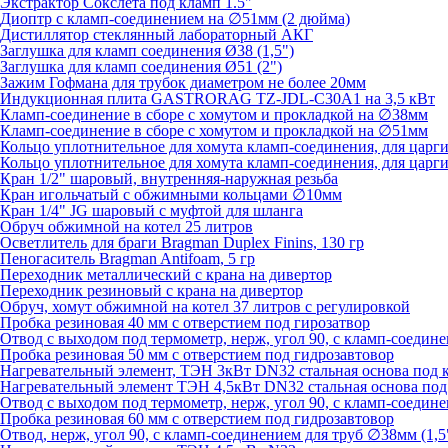
Экстрактор Сокслета под кламп 1.5"
Диоптр с кламп-соединением на ∅51мм (2 дюйма)
Дистиллятор стеклянный лабораторный АКГ
Заглушка для кламп соединения Ø38 (1,5")
Заглушка для кламп соединения Ø51 (2")
Зажим Гофмана для трубок диаметром не более 20мм
Индукционная плита GASTRORAG TZ-JDL-C30A1 на 3,5 кВт
Кламп-соединение в сборе с хомутом и прокладкой на ∅38мм
Кламп-соединение в сборе с хомутом и прокладкой на ∅51мм
Кольцо уплотнительное для хомута кламп-соединения, для цар
Кольцо уплотнительное для хомута кламп-соединения, для цар
Кран 1/2" шаровый, внутренняя-наружная резьба
Кран игольчатый с обжимными кольцами ∅10мм
Кран 1/4" JG шаровый с муфтой для шланга
Обруч обжимной на котел 25 литров
Осветлитель для браги Bragman Duplex Finins, 130 гр
Пеногаситель Bragman Antifoam, 5 гр
Переходник металлический с крана на дивертор
Переходник резиновый с крана на дивертор
Обруч, хомут обжимной на котел 37 литров с регулировкой
Пробка резиновая 40 мм с отверстием под гирозатвор
Отвод с выходом под термометр, нерж, угол 90, с кламп-соедине
Пробка резиновая 50 мм с отверстием под гидрозавтовор
Нагревательный элемент, ТЭН 3кВт DN32 стальная основа под 
Нагревательный элемент ТЭН 4,5кВт DN32 стальная основа под
Отвод с выходом под термометр, нерж, угол 90, с кламп-соедине
Пробка резиновая 60 мм с отверстием под гидрозавтовор
Отвод, нерж, угол 90, с кламп-соединением для труб ∅38мм (1,5