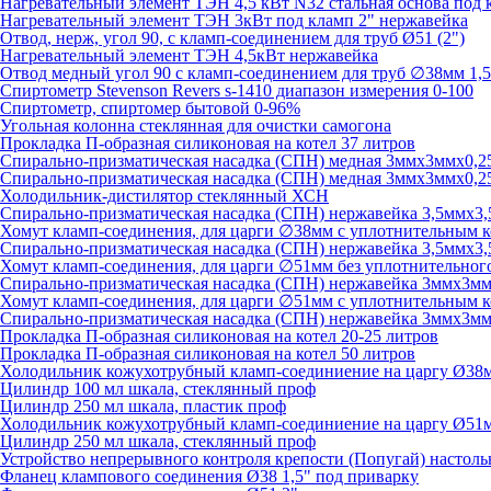
Нагревательный элемент ТЭН 4,5 кВт N32 стальная основа под 
Нагревательный элемент ТЭН 3кВт под кламп 2" нержавейка
Отвод, нерж, угол 90, с кламп-соединением для труб Ø51 (2")
Нагревательный элемент ТЭН 4,5кВт нержавейка
Отвод медный угол 90 с кламп-соединением для труб ∅38мм 1,5
Спиртометр Stevenson Revers s-1410 диапазон измерения 0-100
Спиртометр, спиртомер бытовой 0-96%
Угольная колонна стеклянная для очистки самогона
Прокладка П-образная силиконовая на котел 37 литров
Спирально-призматическая насадка (СПН) медная 3ммх3ммх0,25
Спирально-призматическая насадка (СПН) медная 3ммх3ммх0,25
Холодильник-дистилятор стеклянный ХСН
Спирально-призматическая насадка (СПН) нержавейка 3,5ммх3,5
Хомут кламп-соединения, для царги ∅38мм с уплотнительным 
Спирально-призматическая насадка (СПН) нержавейка 3,5ммх3,
Хомут кламп-соединения, для царги ∅51мм без уплотнительног
Спирально-призматическая насадка (СПН) нержавейка 3ммх3ммх
Хомут кламп-соединения, для царги ∅51мм с уплотнительным 
Спирально-призматическая насадка (СПН) нержавейка 3ммх3мм
Прокладка П-образная силиконовая на котел 20-25 литров
Прокладка П-образная силиконовая на котел 50 литров
Холодильник кожухотрубный кламп-соединиение на царгу Ø38мм
Цилиндр 100 мл шкала, стеклянный проф
Цилиндр 250 мл шкала, пластик проф
Холодильник кожухотрубный кламп-соединиение на царгу Ø51мм
Цилиндр 250 мл шкала, стеклянный проф
Устройство непрерывного контроля крепости (Попугай) настол
Фланец клампового соединения Ø38 1,5" под приварку