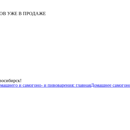
ОВ УЖЕ В ПРОДАЖЕ
восибирск!
омашнего и самогоно- и пивоварения:
главная
Домашнее самогон