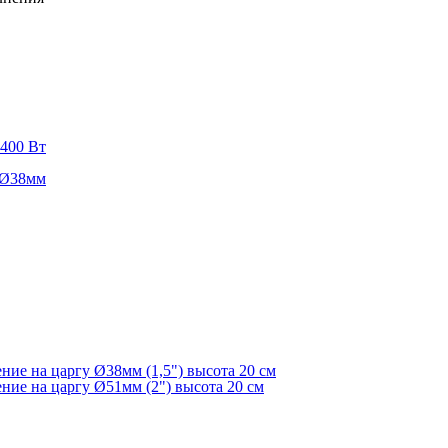
2400 Вт
е Ø38мм
ие на царгу Ø38мм (1,5") высота 20 см
ие на царгу Ø51мм (2") высота 20 см