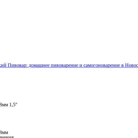
ий Пивовар: домашнее пивоварение и самогоноварение в Ново
8мм 1,5"
38мм
лнения