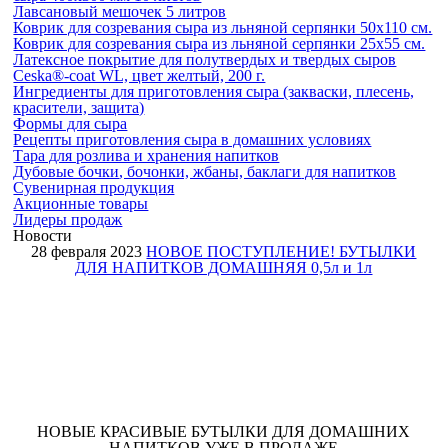
Лавсановый мешочек 5 литров
Коврик для созревания сыра из льняной серпянки 50х110 см.
Коврик для созревания сыра из льняной серпянки 25х55 см.
Латексное покрытие для полутвердых и твердых сыров
Ceska®-coat WL, цвет желтый, 200 г.
Ингредиенты для приготовления сыра (закваски, плесень,
красители, защита)
Формы для сыра
Рецепты приготовления сыра в домашних условиях
Тара для розлива и хранения напитков
Дубовые бочки
, бочонки, жбаны, баклаги
для напитков
Сувенирная продукция
Акционные товары
Лидеры продаж
Новости
28 февраля 2023
НОВОЕ ПОСТУПЛЕНИЕ! БУТЫЛКИ
ДЛЯ НАПИТКОВ ДОМАШНЯЯ 0,5л и 1л
НОВЫЕ КРАСИВЫЕ БУТЫЛКИ ДЛЯ ДОМАШНИХ
НАПИТКОВ УЖЕ В ПРОДАЖЕ