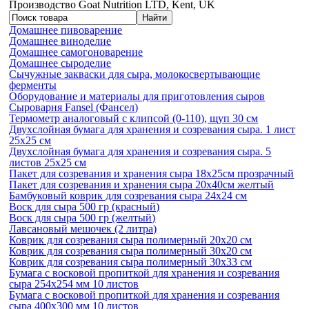
Производство Goat Nutrition LTD, Kent, UK
Домашнее пивоварение
Домашнее виноделие
Домашнее самогоноварение
Домашнее сыроделие
Сычужные закваски для сыра, молокосвертывающие
ферменты
Оборудование и материалы для приготовления сыров
Сыроварня Fansel (Фансел)
Термометр аналоговый с клипсой (0-110), щуп 30 см
Двухслойная бумага для хранения и созревания сыра. 1 лист
25х25 см
Двухслойная бумага для хранения и созревания сыра. 5
листов 25х25 см
Пакет для созревания и хранения сыра 18х25см прозрачный
Пакет для созревания и хранения сыра 20х40см желтый
Бамбуковый коврик для созревания сыра 24х24 см
Воск для сыра 500 гр (красный)
Воск для сыра 500 гр (желтый)
Лавсановый мешочек (2 литра)
Коврик для созревания сыра полимерный 20х20 см
Коврик для созревания сыра полимерный 30х20 см
Коврик для созревания сыра полимерный 30х33 см
Бумага с восковой пропиткой для хранения и созревания
сыра 254х254 мм 10 листов
Бумага с восковой пропиткой для хранения и созревания
сыра 400х300 мм 10 листов