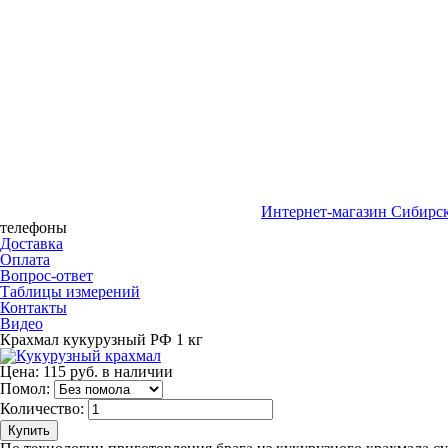
Интернет-магазин Сибирск
телефоны
Доставка
Оплата
Вопрос-ответ
Таблицы измерений
Контакты
Видео
Крахмал кукурузный РФ 1 кг
Цена:
115 руб.
в наличии
Помол:
Количество:
Купить