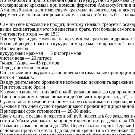
По технологии приготовления брага из кукурузного крахмала су
осахаривание крахмала при помощи ферметов Амилосубтилин и 
Амилосубтилин делит молекулу крахмала на алигосахар и декс
ферменты в специализированных магазинах, обходясь без солода.
Сам по себе крахмал не бродит, поэтому сначала требуется оса
выше концентрация этого вещества в браге, тем больше самогона
учитывать потери — до 15%.
Пример браги для самогона на кукурузном крахмале и дрожжах 
Базовый рецепт браги на кукурузном крахмале и дрожжах “кодз
Ингредиенты:
кукурузный крахмал — 5 килограммов
чистая вода — 20 литров
“кодзи” Angel — 45 граммов
Перед приготовлением.
Опытными винокурами установлены оптимальные пропорции для б
взять 9 граммов.
Ввиду длительного брожения необходимо исключить заражение с
Приготовление браги
Крахмал заливают кипящей водой, размешивают до однородности
При постоянном перемешивании добавляют порцию “кодзи”, зак
Сусло ставят в темное теплое место без сквозняков и перепадов
Каждые пять дней сусло перемешивают продезинфицированной
Примерный срок готовности — 20-30 дней.
Брагу слить с осадка в перегонный куб, перегнать без разделен
спирта (объем умножить на процент крепости и разделить на 100
Разбавить самогон водой до 20%. Перегнать повторно. Первые 1
основной продукт («тело») до падения крепости в струе ниже 45