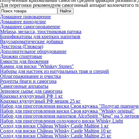
Полученный крахмальный самогон средней фракции разбавить до 
Для перегонки рекомендуем самогонный аппарат колончатого т
Домашнее пивоварение
Домашнее виноделие
Домашнее самогоноварение
Melassa, меласса, тростниковая патока
Бонификаторы для крепких напитков
Вкусоароматические добавки
Декстроза (Глюкоза)
Дополнительное оборудование
Дрожжи спиртовые
Емкости для брожения
Камни для виски "Whiskey Stones"
Наборы для настоек из натуральных трав и специй
Облагораживание и очистка
Рецепты браги и самогона
Самогонные аппараты
Зерновое сырье для самогона
Крахмал кукурузный РФ 1 кг
Крахмал кукурузный РФ мешок 25 кг
Набор для приготовления виски Своя кружка "Полугар пшенич
Набор для приготовления виски Своя кружка "Whisky original"
Набор для приготовления напитков AlcoSpirit "Чача" на 5 литро
Набор для приготовления солодового виски Whisky Light
Солод для виски Château Whisky Castle Malting 1 кг
Солод для виски Château Whisky Castle Malting 10 кг
Солод для виски Château Whisky Castle Malting 25 кг