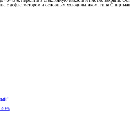
40-45%, перелить в стеклянную емкость и плотно закрыть. Оста
ипа с дефлегматором и основным холодильником, типа Спиртмаш
ный"
в 40%