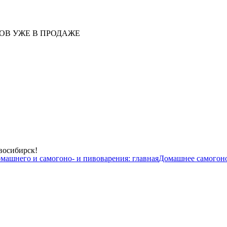
ОВ УЖЕ В ПРОДАЖЕ
восибирск!
омашнего и самогоно- и пивоварения:
главная
Домашнее самогон