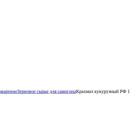
оварение
Зерновое сырье для самогона
Крахмал кукурузный РФ 1