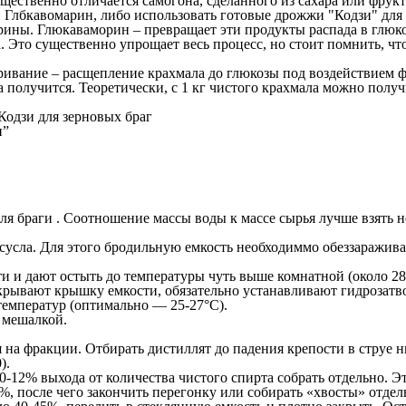
щественно отличается самогона, сделанного из сахара или фрукт
Глбкавомарин, либо использовать готовые дрожжи "Кодзи" для
трины. Глюкаваморин – превращает эти продукты распада в глю
 Это существенно упрощает весь процесс, но стоит помнить, что
харивание – расщепление крахмала до глюкозы под воздействием
 получится. Теоретически, с 1 кг чистого крахмала можно получ
Кодзи для зерновых браг
и”
раги . Соотношение массы воды к массе сырья лучше взять не 3
усла. Для этого бродильную емкость необходиммо обеззаражива
 и дают остыть до температуры чуть выше комнатной (около 28
рывают крышку емкости, обязательно устанавливают гидрозатв
 температур (оптимально — 25-27°С).
 мешалкой.
ия на фракции. Отбирать дистиллят до падения крепости в струе
).
0-12% выхода от количества чистого спирта собрать отдельно. Э
%, после чего закончить перегонку или собирать «хвосты» отдел