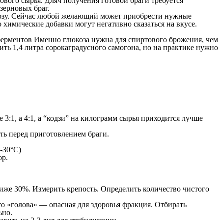
ового сырья. Дляч получения готовой браги требуется
 зерновых браг.
козу. Сейчас любой желающий может приобрести нужные
 химические добавки могут негативно сказаться на вкусе.
 ферментов Именно глюкоза нужна для спиртового брожения, чем
ить 1,4 литра сорокаградусного самогона, но на практике нужно
:1, а 4:1, а “кодзи” на килограмм сырья приходится лучше
ть перед приготовлением браги.
-30°С)
ор.
 ниже 30%. Измерить крепость. Определить количество чистого
то «голова» — опасная для здоровья фракция. Отбирать
ьно.