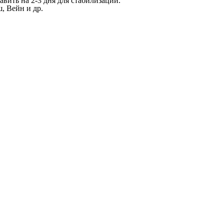
вить на 2-3 дня для стабилизации.
, Вейн и др.