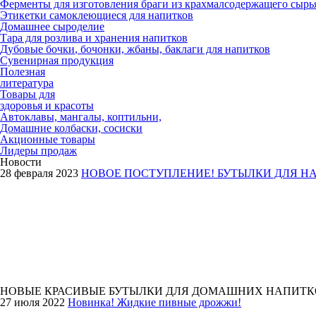
Ферменты для изготовления браги из крахмалсодержащего сырь
Этикетки самоклеющиеся для напитков
Домашнее сыроделие
Тара для розлива и хранения напитков
Дубовые бочки
, бочонки, жбаны, баклаги
для напитков
Сувенирная продукция
Полезная
литература
Товары для
здоровья и красоты
Автоклавы, мангалы, коптильни,
Домашние колбаски, сосиски
Акционные товары
Лидеры продаж
Новости
28 февраля 2023
НОВОЕ ПОСТУПЛЕНИЕ! БУТЫЛКИ ДЛЯ НА
НОВЫЕ КРАСИВЫЕ БУТЫЛКИ ДЛЯ ДОМАШНИХ НАПИТК
27 июля 2022
Новинка! Жидкие пивные дрожжи!