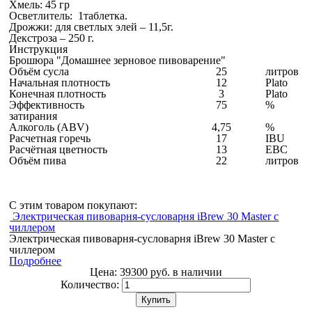
Хмель: 45 гр
Осветлитель: 1таблетка.
Дрожжи: для светлых элей – 11,5г.
Декстроза – 250 г.
Инструкция
Брошюра "Домашнее зерновое пивоварение"
Объём сусла
25
литров
Начальная плотность
12
Plato
Конечная плотность
3
Plato
Эффективность
75
%
затирания
Алкоголь (АВV)
4,75
%
Расчетная горечь
17
IBU
Расчётная цветность
13
EBC
Объём пива
22
литров
С этим товаром покупают:
Электрическая пивоварня-сусловарня iBrew 30 Master с
чиллером
Электрическая пивоварня-сусловарня iBrew 30 Master с
чиллером
Подробнее
Цена:
39300 руб.
в наличии
Количество:
Купить