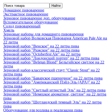
Домашнее пивоварение
Экстрактное пивоварение
Зерновое пивоварение доп. оборудование
Вспомогательное оборудование
Солод пивоваренный
Хмель
Зерновые наборы для домашнего пивоварения
Зерновой набор Волковская Пивоварня American Pale Ale на
22 литра
Зерновой набор "Венское" на 22 литра пива
Зерновой набор "Рижское" на 22 литра пива
Зерновой набор "Octoberfest Ale" на 22 литра
Зерновой набор "Лондонский портер" на 22 литра пива
Зерновой набор "Belgian Blond" Бельгийское светлое на 22
литра
Зерновой набор классический стаут "Classic Stout" на 22
литра пива
Зерновой набор "Баварское пшеничное" на 22 литра пива
Зерновой набор "Американский Пэйл-Эль (APA)" на 22
литра пива
Зерновой набор "Светлый игристый Эль" на 22 литра пива
Зерновой набор "Немецкое ароматное, светлое" на 22 литра
пива
Зерновой набор "Шотландский темный Эль" на 22 литра
пива
Оборудование для розлива и реализации пива