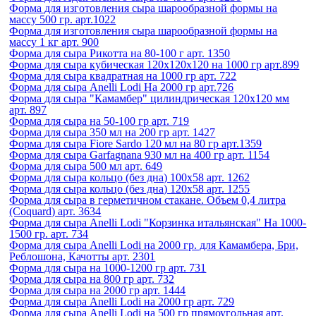
Форма для изготовления сыра шарообразной формы на
массу 500 гр. арт.1022
Форма для изготовления сыра шарообразной формы на
массу 1 кг арт. 900
Форма для сыра Рикотта на 80-100 г арт. 1350
Форма для сыра кубическая 120х120х120 на 1000 гр арт.899
Форма для сыра квадратная на 1000 гр арт. 722
Форма для сыра Anelli Lodi На 2000 гр арт.726
Форма для сыра "Камамбер" цилиндрическая 120х120 мм
арт. 897
Форма для сыра на 50-100 гр арт. 719
Форма для сыра 350 мл на 200 гр арт. 1427
Форма для сыра Fiore Sardo 120 мл на 80 гр арт.1359
Форма для сыра Garfagnana 930 мл на 400 гр арт. 1154
Форма для сыра 500 мл арт. 649
Форма для сыра кольцо (без дна) 100х58 арт. 1262
Форма для сыра кольцо (без дна) 120х58 арт. 1255
Форма для сыра в герметичном стакане. Объем 0,4 литра
(Coquard) арт. 3634
Форма для сыра Anelli Lodi "Корзинка итальянская" На 1000-
1500 гр. арт. 734
Форма для сыра Anelli Lodi на 2000 гр. для Камамбера, Бри,
Реблошона, Качотты арт. 2301
Форма для сыра на 1000-1200 гр арт. 731
Форма для сыра на 800 гр арт. 732
Форма для сыра на 2000 гр арт. 1444
Форма для сыра Anelli Lodi на 2000 гр арт. 729
Форма для сыра Anelli Lodi на 500 гр прямоугольная арт.