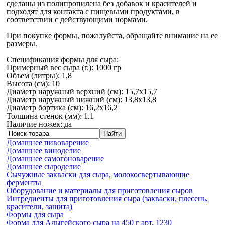
сделаны из полипропилена без добавок и красителей и
подходят для контакта с пищевыми продуктами, в
соответствии с действующими нормами.
При покупке формы, пожалуйста, обращайте внимание на ее
размеры.
Спецификация формы для сыра:
Примерный вес сыра (г.): 1000 гр
Объем (литры): 1,8
Высота (см): 10
Диаметр наружный верхний (см): 15,7х15,7
Диаметр наружный нижний (см): 13,8х13,8
Диаметр бортика (см): 16,2х16,2
Толшина стенок (мм): 1.1
Наличие ножек: да
Домашнее пивоварение
Домашнее виноделие
Домашнее самогоноварение
Домашнее сыроделие
Сычужные закваски для сыра, молокосвертывающие
ферменты
Оборудование и материалы для приготовления сыров
Ингредиенты для приготовления сыра (закваски, плесень,
красители, защита)
Формы для сыра
Форма для Адыгейского сыра на 450 г арт. 1230