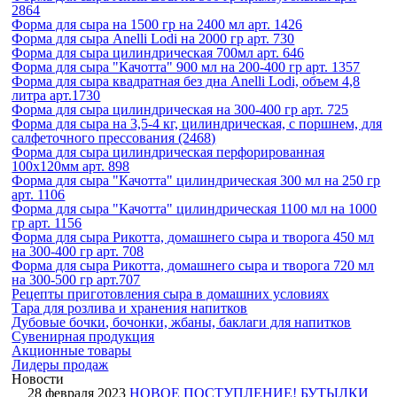
2864
Форма для сыра на 1500 гр на 2400 мл арт. 1426
Форма для сыра Anelli Lodi на 2000 гр арт. 730
Форма для сыра цилиндрическая 700мл арт. 646
Форма для сыра "Качотта" 900 мл на 200-400 гр арт. 1357
Форма для сыра квадратная без дна Anelli Lodi, объем 4,8
литра арт.1730
Форма для сыра цилиндрическая на 300-400 гр арт. 725
Форма для сыра на 3,5-4 кг, цилиндрическая, с поршнем, для
салфеточного прессования (2468)
Форма для сыра цилиндрическая перфорированная
100х120мм арт. 898
Форма для сыра "Качотта" цилиндрическая 300 мл на 250 гр
арт. 1106
Форма для сыра "Качотта" цилиндрическая 1100 мл на 1000
гр арт. 1156
Форма для сыра Рикотта, домашнего сыра и творога 450 мл
на 300-400 гр арт. 708
Форма для сыра Рикотта, домашнего сыра и творога 720 мл
на 300-500 гр арт.707
Рецепты приготовления сыра в домашних условиях
Тара для розлива и хранения напитков
Дубовые бочки
, бочонки, жбаны, баклаги
для напитков
Сувенирная продукция
Акционные товары
Лидеры продаж
Новости
28 февраля 2023
НОВОЕ ПОСТУПЛЕНИЕ! БУТЫЛКИ