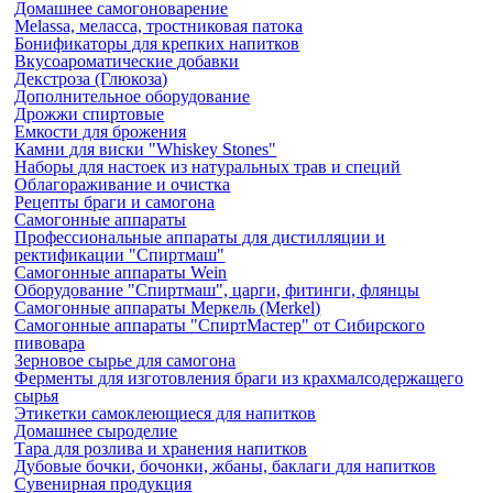
Домашнее самогоноварение
Melassa, меласса, тростниковая патока
Бонификаторы для крепких напитков
Вкусоароматические добавки
Декстроза (Глюкоза)
Дополнительное оборудование
Дрожжи спиртовые
Емкости для брожения
Камни для виски "Whiskey Stones"
Наборы для настоек из натуральных трав и специй
Облагораживание и очистка
Рецепты браги и самогона
Самогонные аппараты
Профессиональные аппараты для дистилляции и
ректификации "Спиртмаш"
Самогонные аппараты Wein
Оборудование "Спиртмаш", царги, фитинги, флянцы
Самогонные аппараты Меркель (Merkel)
Самогонные аппараты "СпиртМастер" от Сибирского
пивовара
Зерновое сырье для самогона
Ферменты для изготовления браги из крахмалсодержащего
сырья
Этикетки самоклеющиеся для напитков
Домашнее сыроделие
Тара для розлива и хранения напитков
Дубовые бочки
, бочонки, жбаны, баклаги
для напитков
Сувенирная продукция