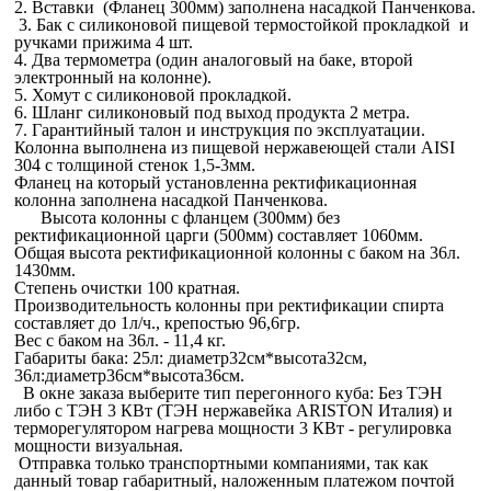
2. Вставки (Фланец 300мм) заполнена
насадкой Панченкова
.
3. Бак с силиконовой пищевой термостойкой прокладкой и
ручками прижима 4 шт.
4. Два термометра (один аналоговый на баке, второй
электронный на колонне).
5. Хомут с силиконовой прокладкой.
6. Шланг силиконовый под выход продукта 2 метра.
7. Гарантийный талон и инструкция по эксплуатации.
Колонна выполнена из пищевой нержавеющей стали AISI
304 с толщиной стенок 1,5-3мм.
Фланец на который установленна ректификационная
колонна заполнена насадкой Панченкова
.
Высота колонны с фланцем (300мм) без
ректификационной царги (500мм) составляет 1060мм.
Общая высота ректификационной колонны с баком на 36л.
1430мм.
Степень очистки 100 кратная.
Производительность колонны при ректификации спирта
составляет до 1л/ч., крепостью 96,6гр.
Вес с баком на 36л. - 11,4 кг.
Габариты бака: 25л: диаметр32см*высота32см,
36л:диаметр36см*высота36см.
В окне заказа выберите тип перегонного куба: Без ТЭН
либо с ТЭН 3 КВт (ТЭН нержавейка ARISTON Италия) и
терморегулятором нагрева мощности 3 КВт - регулировка
мощности визуальная.
Отправка только транспортными компаниями, так как
данный товар габаритный, наложенным платежом почтой