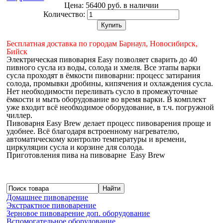
Цена:
56400 руб.
в наличии
Количество:
Купить
Бесплатная доставка по городам Барнаул, Новосибирск,
Бийск
Электрическая пивоварня Easy позволяет сварить до 40
пивного сусла из воды, солода и хмеля. Все этапы варки
сусла проходят в ёмкости пивоварни: процесс затирания
солода, промывки дробины, кипячения и охлаждения сусла.
Нет необходимости переливать сусло в промежуточные
ёмкости и мыть оборудование во время варки. В комплект
уже входит всё необходимое оборудование, в т.ч. погружной
чиллер.
Пивоварня Easy Brew делает процесс пивоварения проще и
удобнее. Всё благодаря встроенному нагревателю,
автоматическому контролю температуры и времени,
циркуляции сусла и корзине для солода.
Приготовления пива на пивоварне Easy Brew
Домашнее пивоварение
Экстрактное пивоварение
Зерновое пивоварение доп. оборудование
Вспомогательное оборудование