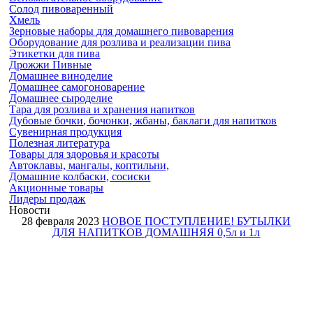
Солод пивоваренный
Хмель
Зерновые наборы для домашнего пивоварения
Оборудование для розлива и реализации пива
Этикетки для пива
Дрожжи Пивные
Домашнее виноделие
Домашнее самогоноварение
Домашнее сыроделие
Тара для розлива и хранения напитков
Дубовые бочки
, бочонки, жбаны, баклаги
для напитков
Сувенирная продукция
Полезная
литература
Товары для
здоровья и красоты
Автоклавы, мангалы, коптильни,
Домашние колбаски, сосиски
Акционные товары
Лидеры продаж
Новости
28 февраля 2023
НОВОЕ ПОСТУПЛЕНИЕ! БУТЫЛКИ
ДЛЯ НАПИТКОВ ДОМАШНЯЯ 0,5л и 1л